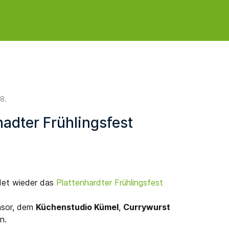
18
.
adter Frühlingsfest
det wieder das
Plattenhardter Frühlingsfest
nsor, dem
Küchenstudio Kümel
,
Currywurst
n.