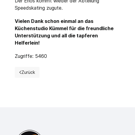
Der Erlös kommt wieder der Abteilung
Speedskating zugute.
Vielen Dank schon einmal an das
Küchenstudio Kümmel für die freundliche
Unterstützung und all die tapferen
Helferlein!
Zugriffe: 5460
Zurück
Vorheriger Beitrag: Vier Medaillen bei den Deutschen Me